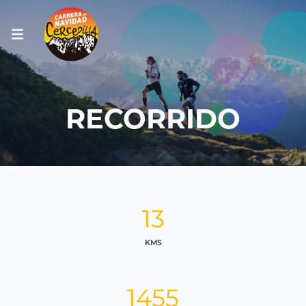
RECORRIDO
13
KMS
1455